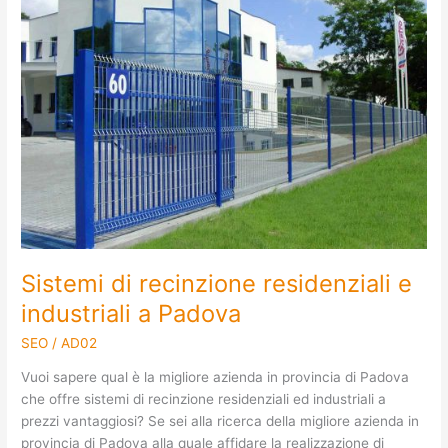
recinzione
residenziali
e
industriali
a
Padova
Sistemi di recinzione residenziali e
industriali a Padova
SEO
/
AD02
Vuoi sapere qual è la migliore azienda in provincia di Padova
che offre sistemi di recinzione residenziali ed industriali a
prezzi vantaggiosi? Se sei alla ricerca della migliore azienda in
provincia di Padova alla quale affidare la realizzazione di