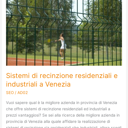
di
recinzione
residenziali
e
industriali
a
Venezia
Sistemi di recinzione residenziali e
industriali a Venezia
SEO
/
AD02
Vuoi sapere qual è la migliore azienda in provincia di Venezia
che offre sistemi di recinzione residenziali ed industriali a
prezzi vantaggiosi? Se sei alla ricerca della migliore azienda in
provincia di Venezia alla quale affidare la realizzazione di
sistemi di recinzione sia residenziali che industriali, allora scegli