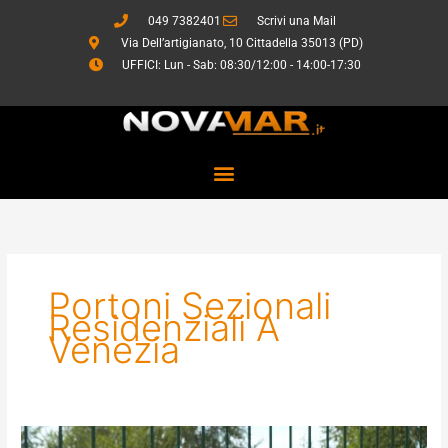
Vai
049 7382401
Scrivi una Mail
al
Via Dell’artigianato, 10 Cittadella 35013 (PD)
contenuto
UFFICI: Lun - Sab: 08:30/12:00 - 14:00-17:30
Portoni Sezionali
Residenziali A
Venezia
Sistemi