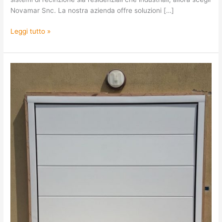
Novamar Snc. La nostra azienda offre soluzioni […]
Leggi tutto »
Realizzazione
di
cancelli
e
serrande
in
provincia
di
Venezia