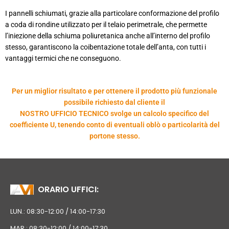
I pannelli schiumati, grazie alla particolare conformazione del profilo
a coda di rondine utilizzato per il telaio perimetrale, che permette
l’iniezione della schiuma poliuretanica anche all’interno del profilo
stesso, garantiscono la coibentazione totale dell’anta, con tutti i
vantaggi termici che ne conseguono.
Per un miglior risultato e per ottenere il prodotto più funzionale
possibile richiesto dal cliente il
NOSTRO UFFICIO TECNICO svolge un calcolo specifico del
coefficiente U, tenendo conto di eventuali oblò o particolarità del
portone stesso.
ORARIO UFFICI:
LUN.: 08:30-12:00 / 14:00-17:30
MAR.: 08:30-12:00 / 14:00-17:30