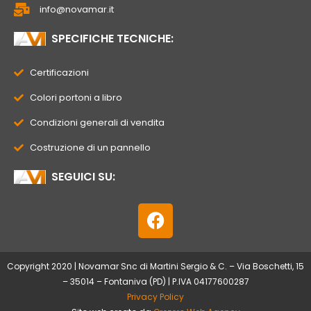
info@novamar.it
SPECIFICHE TECNICHE:
Certificazioni
Colori portoni a libro
Condizioni generali di vendita
Costruzione di un pannello
SEGUICI SU:
F
a
c
e
Copyright 2020 | Novamar Snc di Martini Sergio & C. – Via Boschetti, 15
b
– 35014 – Fontaniva (PD) | P.IVA 04177600287
o
Privacy Policy