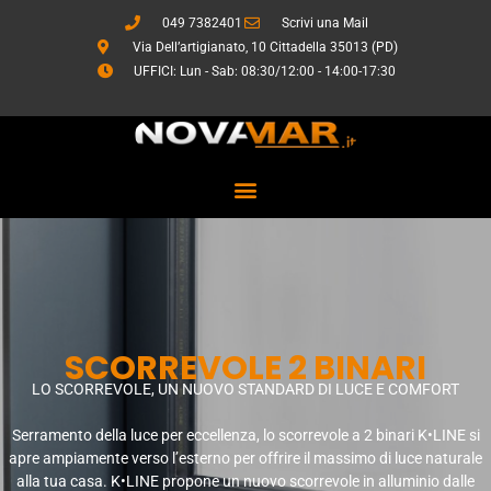
Vai
049 7382401
Scrivi una Mail
al
Via Dell’artigianato, 10 Cittadella 35013 (PD)
contenuto
UFFICI: Lun - Sab: 08:30/12:00 - 14:00-17:30
SCORREVOLE 2 BINARI
LO SCORREVOLE, UN NUOVO STANDARD DI LUCE E COMFORT
Serramento della luce per eccellenza, lo scorrevole a 2 binari K•LINE si
apre ampiamente verso l’esterno per offrire il massimo di luce naturale
alla tua casa. K•LINE propone un nuovo scorrevole in alluminio dalle