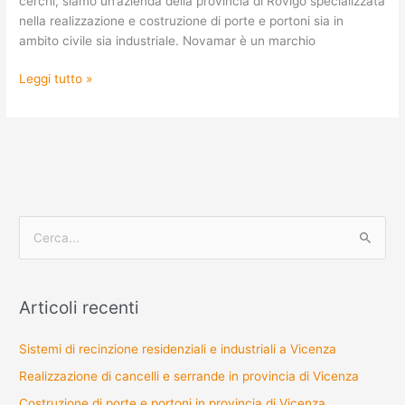
cerchi, siamo un’azienda della provincia di Rovigo specializzata
nella realizzazione e costruzione di porte e portoni sia in
ambito civile sia industriale. Novamar è un marchio
Leggi tutto »
C
e
r
Articoli recenti
c
a
Sistemi di recinzione residenziali e industriali a Vicenza
:
Realizzazione di cancelli e serrande in provincia di Vicenza
Costruzione di porte e portoni in provincia di Vicenza