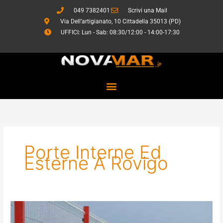
Vai
049 7382401
Scrivi una Mail
al
Via Dell’artigianato, 10 Cittadella 35013 (PD)
contenuto
UFFICI: Lun - Sab: 08:30/12:00 - 14:00-17:30
Porte Interne Ed
Esterne A Rovigo
Sistemi
di