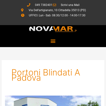
Vai
049 7382401
Scrivi una Mail
al
Via Dell’artigianato, 10 Cittadella 35013 (PD)
contenuto
UFFICI: Lun - Sab: 08:30/12:00 - 14:00-17:30
Portoni Blindati A
Padova
Sistemi
di