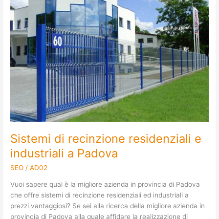
recinzione
residenziali
e
industriali
a
Padova
Sistemi di recinzione residenziali e
industriali a Padova
SEO
/
AD02
Vuoi sapere qual è la migliore azienda in provincia di Padova
che offre sistemi di recinzione residenziali ed industriali a
prezzi vantaggiosi? Se sei alla ricerca della migliore azienda in
provincia di Padova alla quale affidare la realizzazione di