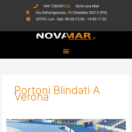
Vai
049 7382401
Scrivi una Mail
al
Via Dell’artigianato, 10 Cittadella 35013 (PD)
contenuto
UFFICI: Lun - Sab: 08:30/12:00 - 14:00-17:30
Portoni Blindati A
Verona
Sistemi
di