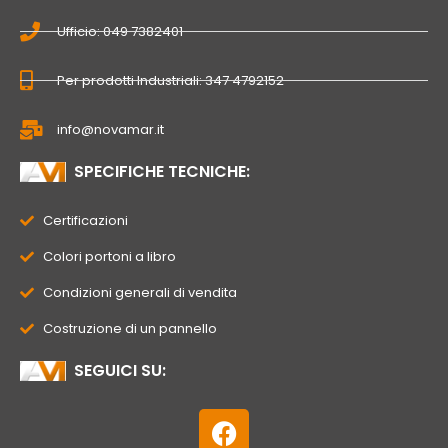
Ufficio: 049 7382401
Per prodotti Industriali: 347 4792152
info@novamar.it
SPECIFICHE TECNICHE:
Certificazioni
Colori portoni a libro
Condizioni generali di vendita
Costruzione di un pannello
SEGUICI SU:
F
a