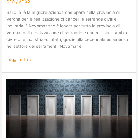
SEO
/
AD02
Sai qual è la migliore azienda che opera nella provincia di
Verona per la realizzazione di cancelli e serrande civili e
industriali? Novamar snc è leader per tutta la provincia di
Verona, nella realizzazione di serrande e cancelli sia in ambito
civile che industriale. Infatti, grazie alla decennale esperienza
nel settore dei serramenti, Novamar è
Leggi tutto »
Costruzione
di
porte
e
portoni
in
provincia
di
Verona