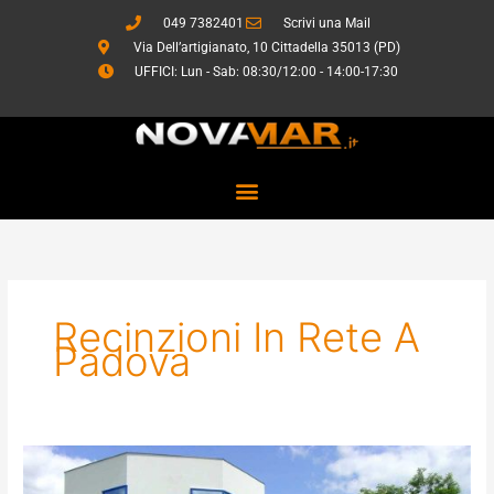
Vai
049 7382401
Scrivi una Mail
al
Via Dell’artigianato, 10 Cittadella 35013 (PD)
contenuto
UFFICI: Lun - Sab: 08:30/12:00 - 14:00-17:30
Recinzioni In Rete A
Padova
Sistemi
di