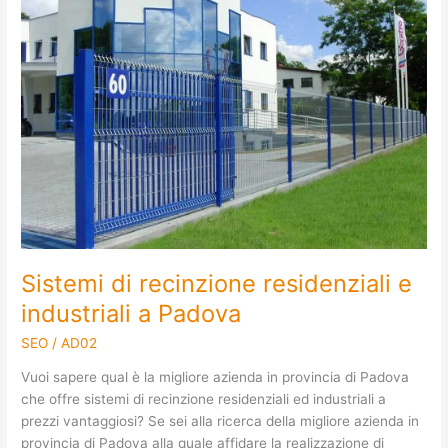
recinzione
residenziali
e
industriali
a
Padova
Sistemi di recinzione residenziali e
industriali a Padova
SEO
/
AD02
Vuoi sapere qual è la migliore azienda in provincia di Padova
che offre sistemi di recinzione residenziali ed industriali a
prezzi vantaggiosi? Se sei alla ricerca della migliore azienda in
provincia di Padova alla quale affidare la realizzazione di