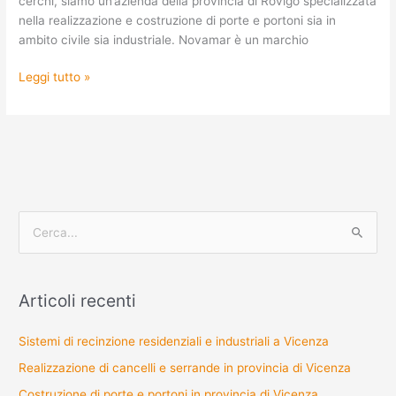
cerchi, siamo un’azienda della provincia di Rovigo specializzata
nella realizzazione e costruzione di porte e portoni sia in
ambito civile sia industriale. Novamar è un marchio
Leggi tutto »
C
e
r
Articoli recenti
c
a
Sistemi di recinzione residenziali e industriali a Vicenza
:
Realizzazione di cancelli e serrande in provincia di Vicenza
Costruzione di porte e portoni in provincia di Vicenza