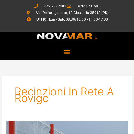
Vai
049 7382401
Scrivi una Mail
al
Via Dell’artigianato, 10 Cittadella 35013 (PD)
contenuto
UFFICI: Lun - Sab: 08:30/12:00 - 14:00-17:30
Recinzioni In Rete A
Rovigo
Sistemi
di