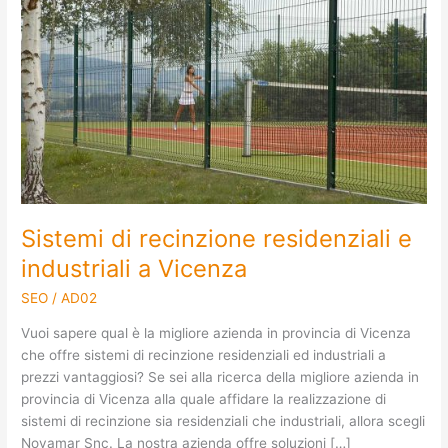
recinzione
residenziali
e
industriali
a
Vicenza
Sistemi di recinzione residenziali e
industriali a Vicenza
SEO
/
AD02
Vuoi sapere qual è la migliore azienda in provincia di Vicenza
che offre sistemi di recinzione residenziali ed industriali a
prezzi vantaggiosi? Se sei alla ricerca della migliore azienda in
provincia di Vicenza alla quale affidare la realizzazione di
sistemi di recinzione sia residenziali che industriali, allora scegli
Novamar Snc. La nostra azienda offre soluzioni […]