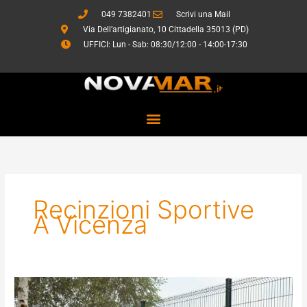
Vai
049 7382401
Scrivi una Mail
al
Via Dell’artigianato, 10 Cittadella 35013 (PD)
contenuto
UFFICI: Lun - Sab: 08:30/12:00 - 14:00-17:30
Recinzioni Sportive
A Vicenza
Sistemi
di