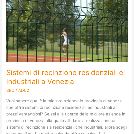
recinzione
residenziali
e
industriali
a
Venezia
Sistemi di recinzione residenziali e
industriali a Venezia
SEO
/
AD02
Vuoi sapere qual è la migliore azienda in provincia di Venezia
che offre sistemi di recinzione residenziali ed industriali a
prezzi vantaggiosi? Se sei alla ricerca della migliore azienda in
provincia di Venezia alla quale affidare la realizzazione di
sistemi di recinzione sia residenziali che industriali, allora scegli
Novamar Snc. La nostra azienda offre soluzioni […]