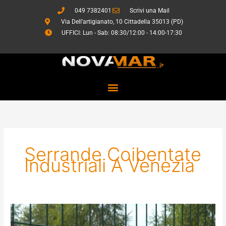
Vai
049 7382401
Scrivi una Mail
al
Via Dell’artigianato, 10 Cittadella 35013 (PD)
contenuto
UFFICI: Lun - Sab: 08:30/12:00 - 14:00-17:30
Serrande Coibentate
Industriali A Venezia
Sistemi
di