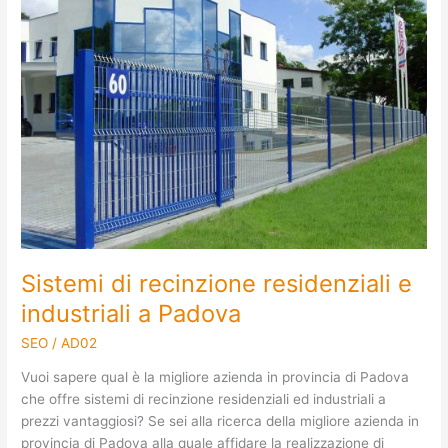
recinzione
residenziali
e
industriali
a
Padova
Sistemi di recinzione residenziali e
industriali a Padova
SEO
/
AD02
Vuoi sapere qual è la migliore azienda in provincia di Padova
che offre sistemi di recinzione residenziali ed industriali a
prezzi vantaggiosi? Se sei alla ricerca della migliore azienda in
provincia di Padova alla quale affidare la realizzazione di