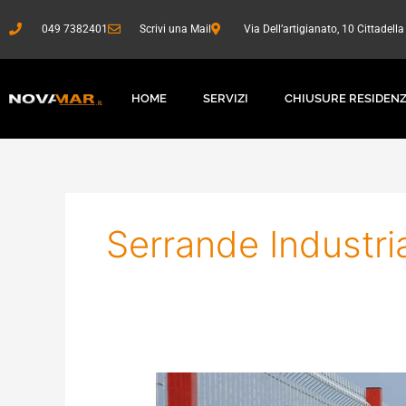
Vai
al
049 7382401
Scrivi una Mail
Via Dell’artigianato, 10 Cittadell
contenuto
HOME
SERVIZI
CHIUSURE RESIDENZ
Serrande Industri
Sistemi
di