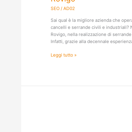
SEO
/
AD02
Sai qual è la migliore azienda che opera
cancelli e serrande civili e industriali?
Rovigo, nella realizzazione di serrande e
Infatti, grazie alla decennale esperien
Leggi tutto »
Costruzione
di
porte