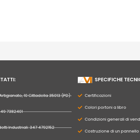
ATTI:
SPECIFICHE TECNI
’Artigianato, 10 Cittadella 35013 (PD)
Certificazioni
Colori portoni a libro
 049 7382401
Condizioni generali di vend
otti Industriali: 347 4792152
Costruzione di un pannello