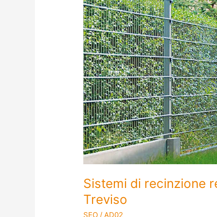
recinzione
residenziali
e
industriali
a
Treviso
Sistemi di recinzione re
Treviso
SEO
/
AD02