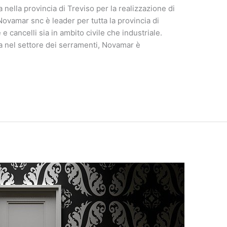
 nella provincia di Treviso per la realizzazione di
 Novamar snc è leader per tutta la provincia di
e cancelli sia in ambito civile che industriale.
za nel settore dei serramenti, Novamar è