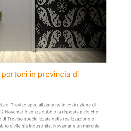
portoni in provincia di
cia di Treviso specializzata nella costruzione di
ali? Novamar è senza dubbio la risposta a ciò che
 di Treviso specializzata nella realizzazione e
mbito civile sia industriale. Novamar è un marchio