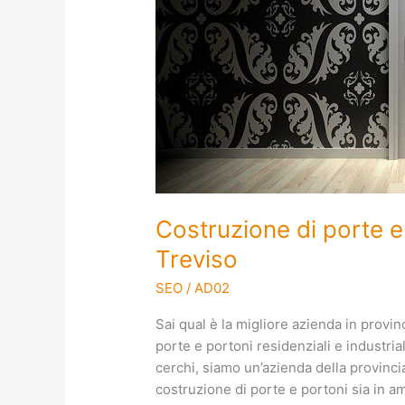
in
provincia
di
Treviso
Costruzione di porte e 
Treviso
SEO
/
AD02
Sai qual è la migliore azienda in provin
porte e portoni residenziali e industri
cerchi, siamo un’azienda della provincia
costruzione di porte e portoni sia in a