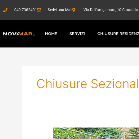
Vai
al
049 7382401
Scrivi una Mail
Via Dell’artigianato, 10 Cittadell
contenuto
HOME
SERVIZI
CHIUSURE RESIDENZ
Chiusure Sezionali
Sistemi
di