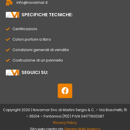
info@novamar.it
SPECIFICHE TECNICHE:
Certificazioni
Colori portoni a libro
Condizioni generali di vendita
Costruzione di un pannello
SEGUICI SU:
F
a
c
e
Copyright 2020 | Novamar Snc di Martini Sergio & C. – Via Boschetti, 15
b
– 35014 – Fontaniva (PD) | P.IVA 04177600287
o
Privacy Policy
Sito web creato da
Orezero Web Agency