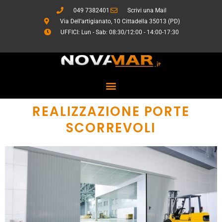
Vai
049 7382401
Scrivi una Mail
al
Via Dell’artigianato, 10 Cittadella 35013 (PD)
contenuto
UFFICI: Lun - Sab: 08:30/12:00 - 14:00-17:30
REALIZZAZIONE PORTE
SCORREVOLI