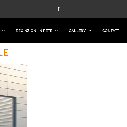
F
a
c
e
b
o
o
RECINZIONI IN RETE
GALLERY
CONTATTI
k
-
f
LE