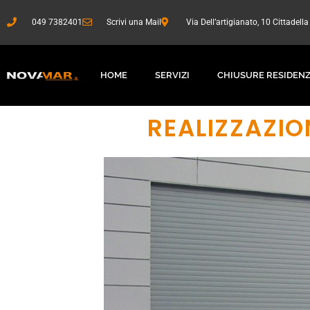
Vai
al
049 7382401
Scrivi una Mail
Via Dell’artigianato, 10 Cittadell
contenuto
HOME
SERVIZI
CHIUSURE RESIDENZ
REALIZZAZIO