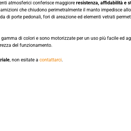
genti atmosferici conferisce maggiore
resistenza, affidabilità e s
guarnizioni che chiudono perimetralmente il manto impedisce all
anda di porte pedonali, fori di areazione ed elementi vetrati per
 gamma di colori e sono motorizzate per un uso più facile ed age
curezza del funzionamento.
riale
, non esitate a
contattarci
.