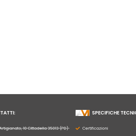
ATTI:
SPECIFICHE TECNI
’Artigianato, 10 Cittadella 35013 (PD)
Certificazioni