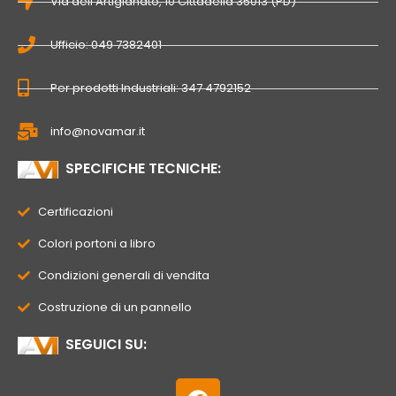
Via dell’Artigianato, 10 Cittadella 35013 (PD)
Ufficio: 049 7382401
Per prodotti Industriali: 347 4792152
info@novamar.it
SPECIFICHE TECNICHE:
Certificazioni
Colori portoni a libro
Condizioni generali di vendita
Costruzione di un pannello
SEGUICI SU:
F