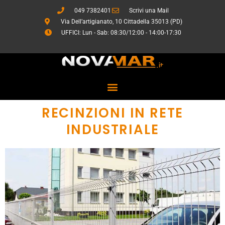
Vai
049 7382401
Scrivi una Mail
al
Via Dell’artigianato, 10 Cittadella 35013 (PD)
contenuto
UFFICI: Lun - Sab: 08:30/12:00 - 14:00-17:30
RECINZIONI IN RETE
INDUSTRIALE