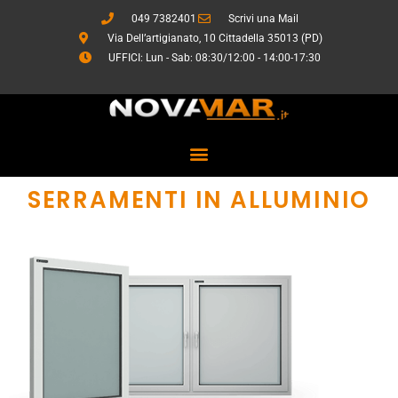
Vai
049 7382401
Scrivi una Mail
al
Via Dell’artigianato, 10 Cittadella 35013 (PD)
contenuto
UFFICI: Lun - Sab: 08:30/12:00 - 14:00-17:30
SERRAMENTI IN ALLUMINIO