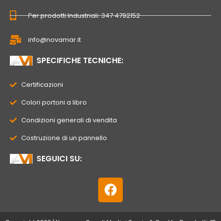
Per prodotti Industriali: 347 4792152
info@novamar.it
SPECIFICHE TECNICHE:
Certificazioni
Colori portoni a libro
Condizioni generali di vendita
Costruzione di un pannello
SEGUICI SU:
F
a
c
e